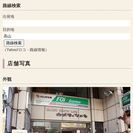
路線検索
出発地
目的地
（Yahoo!ロコ - 路線情報）
店舗写真
外観